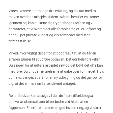
Vores tømrere har mange års erfaring, og du kan med ro i
maven overlade arbejdet til dem. Når du bestiller en tømrer
igennem os, kan du læne dig trygt tilbage i sofaen og vi
garanterer, at vi overholder alle forholdsregler. Vi udfører og
har hjulpet private kunder og virksomheder med stor
tilfredsstillelse.
Vi ved, hvor vigtigt det er for et godt resultat, at du får en
erfaren tømrer til at udføre opgaven. Det gør hele forskellen.
Du slipper for at udføre arbejdet selv og det bøvl, det ofte kan
medføre. Du undgår ærgrelserne at gabe over for meget. Hvis
du f.eks. vælger, at stå for en ny udbygning og det går op for
dig, at det er mere omfattende end antaget.
Rent håndværksmæssigt vil du i de fleste tilfælde også
opleve, at slutresultatet bliver bedre ved hjælp af en
fagperson. En erfaren tømrer en god investering, og vi sikrer