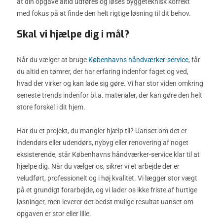
at din opgave altid udføres og løses byggeteknisk korrekt
med fokus på at finde den helt rigtige løsning til dit behov.
Skal vi hjælpe dig i mål?
Når du vælger at bruge
Københavns håndværker-service
, får
du altid en tømrer, der har erfaring indenfor faget og ved,
hvad der virker og kan lade sig gøre. Vi har stor viden omkring
seneste trends indenfor bl.a. materialer, der kan gøre den helt
store forskel i dit hjem.
Har du et projekt, du mangler hjælp til? Uanset om det er
indendørs eller udendørs, nybyg eller renovering af noget
eksisterende, står Københavns håndværker-service klar til at
hjælpe dig. Når du vælger os, sikrer vi et arbejde der er
veludført, professionelt og i høj kvalitet. Vi lægger stor vægt
på et grundigt forarbejde, og vi lader os ikke friste af hurtige
løsninger, men leverer det bedst mulige resultat uanset om
opgaven er stor eller lille.