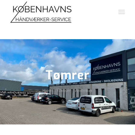
Tømrer
Hjem
Ydelser
Arkitekter