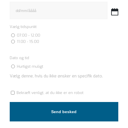
DD
skråstreg
MM
Vælg tidspunkt
skråstreg
07.00 - 12.00
ÅÅÅÅ
11.00 - 15.00
Dato og tid
Hurtigst muligt
Vælg denne, hvis du ikke ønsker en specifik dato.
(Påkrævet)
Bekræft venligt, at du ikke er en robot