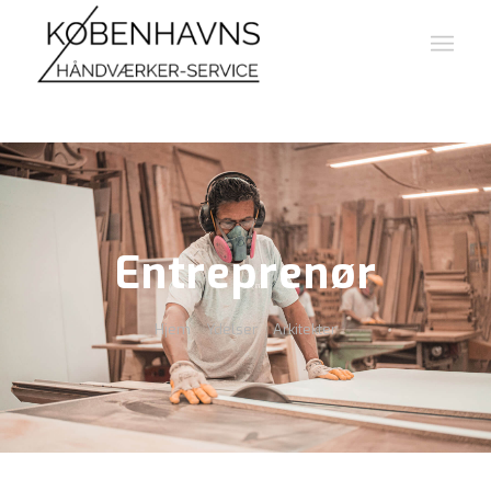
Entreprenør
Hjem
Ydelser
Arkitekter