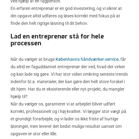
ved hjælp af en fagperson.
En erfaren entreprenør er en god investering, og vi sikrer at
din opgave altid udføres og løses korrekt med fokus på at
finde den helt rigtige løsning til dit behov.
Lad en entreprenør stå for hele
processen
Når du vælger at bruge
Københavns håndværker-service
, får
du altid en faguddannet entreprenør der ved, hvad der virker
og kan lade sig gøre. Vi har stor viden omkring seneste trends
indenfor bl.a. materialer, der kan gøre den helt store forskel i
dit hjem. Har du et eksisterende eller nyt projekt, du mangler
hjælp til?
Når du vælger os, garanterer vi at arbejdet bliver udført
korrekt, professionelt og i høj kvalitet. Vi lægger stor vægt på
et grundigt forarbejde, og vi lader os ikke friste af hurtige
løsninger, men leverer det bedst mulige resultat uanset om
opgaven er stor eller lille.